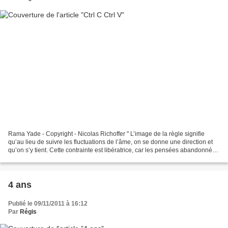
Rama Yade - Copyright - Nicolas Richoffer " L’image de la règle signifie
qu’au lieu de suivre les fluctuations de l’âme, on se donne une direction et
qu’on s’y tient. Cette contrainte est libératrice, car les pensées abandonnées
à elles-mêmes, sans règles,...
4 ans
Publié le 09/11/2011 à 16:12
Par
Régis