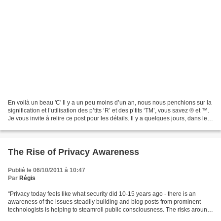
En voilà un beau 'C' Il y a un peu moins d’un an, nous nous penchions sur la
signification et l’utilisation des p’tits ‘R’ et des p’tits ‘TM’, vous savez ® et ™.
Je vous invite à relire ce post pour les détails. Il y a quelques jours, dans le
cadre de...
The Rise of Privacy Awareness
Publié le 06/10/2011 à 10:47
Par
Régis
“Privacy today feels like what security did 10-15 years ago - there is an
awareness of the issues steadily building and blog posts from prominent
technologists is helping to steamroll public consciousness. The risks around
privacy today are just as serious...