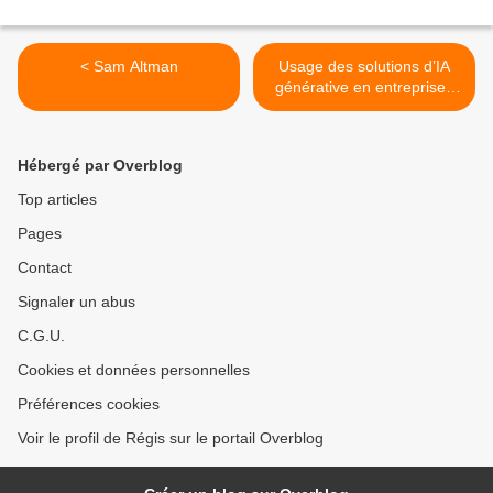
< Sam Altman
Usage des solutions d’IA
générative en entreprise :
quelle approche et quel
encadrement par
l’employeur ? >
Hébergé par Overblog
Top articles
Pages
Contact
Signaler un abus
C.G.U.
Cookies et données personnelles
Préférences cookies
Voir le profil de Régis sur le portail Overblog