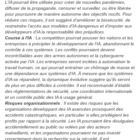
L'IA pourrait être utilisée pour créer de nouvelles pandémies,
diffuser de la propagande, censurer et surveiller, ou être libérée
pour poursuivre de manière autonome des objectifs nocifs. Pour
réduire ces risques, il est suggéré d'améliorer la biosécurité, de
restreindre l'accès aux modèles d'IA dangereux et d'imputer aux
développeurs d'IA la responsabilité des préjudices.
Course à l'IA
: La compétition pourrait pousser les nations et les
entreprises à précipiter le développement de l'IA, abandonnant le
contrôle à ces systèmes. Les conflits pourraient devenir
incontrôlables avec des armes autonomes et la cyberguerre
activée par l'IA. Les entreprises seront incitées à automatiser le
travail humain, ce qui pourrait entraîner un chômage de masse et
une dépendance aux systèmes d'IA. À mesure que les systèmes
d'IA se répandent, la dynamique évolutive suggère qu'ils seront
de plus en plus difficiles à contrôler. Il est recommandé d'établir
des réglementations de sécurité, une coordination internationale
et un contrôle public des IA à usage général.
Risques organisationnels
: Il existe des risques que les
organisations développant des IA avancées provoquent des
accidents catastrophiques, en particulier si elles privilégient les
profits par rapport à la sécurité. Les IA pourraient être divulguées
accidentellement au public ou volées par des acteurs
malveillants, et les organisations pourraient ne pas investir
correctement dans la recherche sur la sécurité. Il est