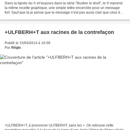
Dans la lignée du © et toujours dans la série "illustrer le droit", le ® reprend
la même recette graphique, une simple lettre encerclée pour un message
fort. Sauf que là je pense que le message n’est pas aussi clair que celui du
© plus connu, plus adopté...
+ULFBERH+T aux racines de la contrefaçon
Publié le 15/04/2014 à 10:06
Par
Régis
+ULFBERH+T, à prononcer ULFBERHT, sans les +. On retrouve cette
inscription incrustée à la base de la lame d’une épée Viking du 9ème siècle.