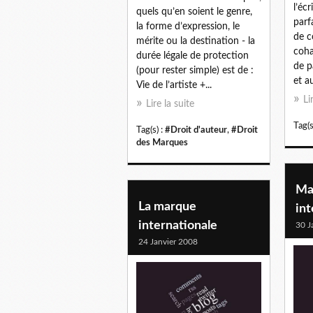
l’écr
quels qu’en soient le genre,
parf
la forme d’expression, le
de c
mérite ou la destination - la
coha
durée légale de protection
de p
(pour rester simple) est de :
et a
Vie de l’artiste +...
Li
Lire la suite
Tag(s
Tag(s) :
#Droit d'auteur
,
#Droit
des Marques
Mar
La marque
in
internationale
30 J
24 Janvier 2008