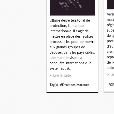
Verb
marq
Ultime degré territorial de
régi
protection, la marque
supe
internationale. Il s’agit de
de q
mettre en place des facilités
prot
processuelles pour permettre
d’au
aux grands groupes de
cré
déposer, dans les pays ciblés,
repr
une marque visant la
de l
conquête internationale. 2
auteu
systèmes : ð...
Li
Lire la suite
Tag(s
Tag(s) :
#Droit des Marques