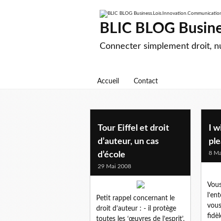
BLIC BLOG Busine
Connecter simplement droit, 
Accueil
Contact
droit des marques
Tour Eiffel et droit
I w
d’auteur, un cas
pl
8 Ma
d’école
29 Mai 2008
Vous
l’en
Petit rappel concernant le
vous
droit d’auteur : - il protège
fidèl
toutes les ‘œuvres de l’esprit’,