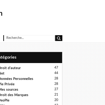
n
Catégories
47
roit d'auteur
44
Net
28
onnées Personnelles
28
ie Privée
27
es sources
21
roit des Marques
20
eoPle