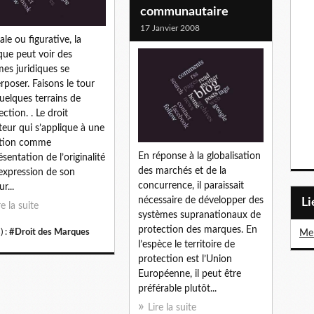
communautaire
17 Janvier 2008
ale ou figurative, la
ue peut voir des
mes juridiques se
rposer. Faisons le tour
uelques terrains de
ection. . Le droit
teur qui s’applique à une
ation comme
En réponse à la globalisation
ésentation de l’originalité
des marchés et de la
’expression de son
concurrence, il paraissait
r...
nécessaire de développer des
L
re la suite
systèmes supranationaux de
protection des marques. En
) :
#Droit des Marques
Me 
l’espèce le territoire de
protection est l’Union
Européenne, il peut être
préférable plutôt...
Lire la suite