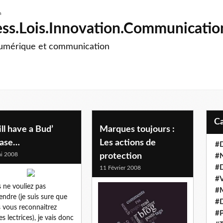
ss.Lois.Innovation.Communicatio
numérique et communication
ill have a Bud’
Marques toujours :
ease…
Les actions de
#D
i 2008
protection
#
#D
11 Février 2008
#V
 ne vouliez pas
#M
tendre (je suis sure que
#D
 vous reconnaitrez
#P
es lectrices), je vais donc