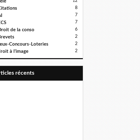
12
élé
8
itations
7
I
7
ECS
6
roit de la conso
2
revets
2
eux-Concours-Loteries
2
roit à l'image
articles récents