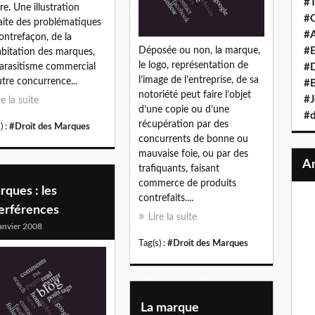
#T
ire. Une illustration
#C
aite des problématiques
#A
ontrefaçon, de la
#
Déposée ou non, la marque,
bitation des marques,
le logo, représentation de
arasitisme commercial
#D
l’image de l’entreprise, de sa
utre concurrence...
#B
notoriété peut faire l’objet
#J
re la suite
d’une copie ou d’une
#d
récupération par des
) :
#Droit des Marques
concurrents de bonne ou
mauvaise foie, ou par des
trafiquants, faisant
commerce de produits
ques : les
contrefaits....
terférences
Lire la suite
anvier 2008
Tag(s) :
#Droit des Marques
La marque