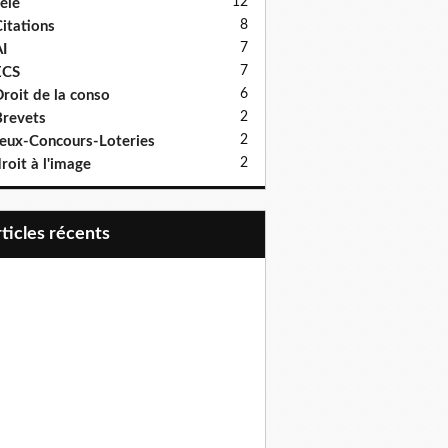
12
élé
8
itations
7
I
7
ECS
6
roit de la conso
2
revets
2
eux-Concours-Loteries
2
roit à l'image
articles récents