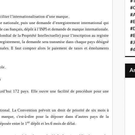
#T
#C
#A
ciliter l’internationalisation d’une marque.
#
ue nationale, puis une demande d’enregistrement international qui
#D
r le cas français, dépôt à l’INPI et demande de marque internationale.
ndial de la Propriété Intellectuelle) pour l’inscription au registre
#B
nregistrement, la demande sera transmise dans chaque pays désigné
#J
nales. Il faut compter alors le paiement de taxes et émoluments
#d
ble.
s
urd’hui 172 pays. Elle ouvre une facilité de procédure pour une
tional. La Convention prévoit un droit de priorité de six mois à
marque, c'est-à-dire pour la déposer dans d’autres pays de la
er
éposée entre le 1
dépôt et les 6 mois de délai.