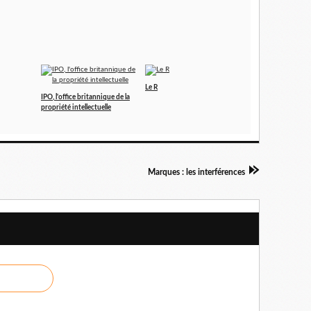
Le R
IPO, l'office britannique de la
propriété intellectuelle
Marques : les interférences