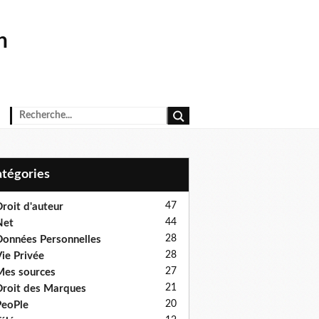
n
Catégories
47
roit d'auteur
44
Net
28
onnées Personnelles
28
ie Privée
27
es sources
21
roit des Marques
20
eoPle