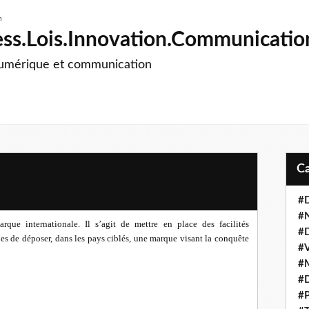
ss.Lois.Innovation.Communicatio
numérique et communication
#D
#
arque internationale. Il s’agit de mettre en place des facilités
#D
es de déposer, dans les pays ciblés, une marque visant la conquête
#V
#M
#D
#P