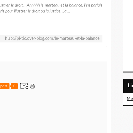
strer le droit... Ahhhhh le marteau et la balance, j'en parlais
 pour illustrer le droit ou la justice. La ...
http://pi-tic.over-blog.com/le-marteau-et-la-balance
L
post
0
Me 