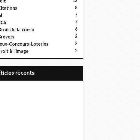
12
élé
8
itations
7
I
7
ECS
6
roit de la conso
2
revets
2
eux-Concours-Loteries
2
roit à l'image
articles récents