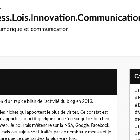
ss.Lois.Innovation.Communicatio
numérique et communication
#D
#
 d'un rapide bilan de l'activité du blog en 2013.
#D
#V
les niches qui apportent le plus de visites. Ce constat est
nt d’apporter un petit quelque chose à ceux qui recherchent
#M
le web. Je pourrais m’étendre sur la NSA, Google, Facebook,
#D
re, mais ces sujets sont traités par de nombreux médias et je
#P
re que ce que j’ai déjà lu plusieurs fois.