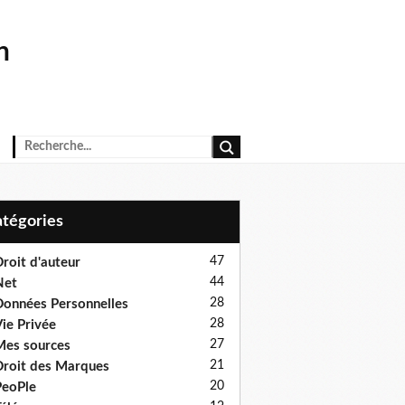
n
Catégories
47
roit d'auteur
44
Net
28
onnées Personnelles
28
ie Privée
27
es sources
21
roit des Marques
20
eoPle