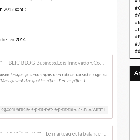
#T
#C
en 2013 sont :
#A
#
#D
#B
niches en 2014…
#J
#d
BLIC BLOG Business.Lois.Innovation.Communication
posée lorsque je commençais mon rôle de conseil en agence
s ça veut dire quoi les p'tits 'R' et les p'tits 'T...
-blog.com/article-le-p-tit-r-et-le-p-tit-tm-62739569.html
Le marteau et la balance - BLIC BLOG Business.Lois.Innovation.Communication