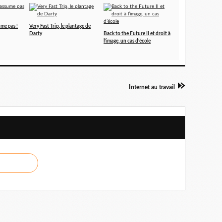
me pas !
Very Fast Trip, le plantage de
Darty
Back to the Future II et droit à
l’image, un cas d’école
Internet au travail