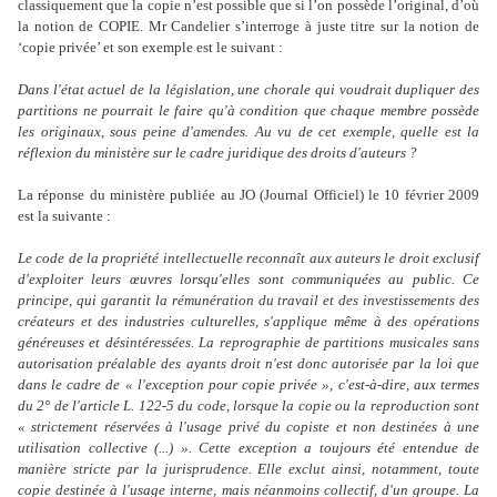
classiquement que la copie n’est possible que si l’on possède l’original, d’où
la notion de COPIE. Mr Candelier s’interroge à juste titre sur la notion de
‘copie privée’ et son exemple est le suivant :
Dans l'état actuel de la législation, une chorale qui voudrait dupliquer des
partitions ne pourrait le faire qu'à condition que chaque membre possède
les originaux, sous peine d'amendes. Au vu de cet exemple, quelle est la
réflexion du ministère sur le cadre juridique des droits d'auteurs ?
La réponse du ministère publiée au JO (Journal Officiel) le 10 février 2009
est la suivante :
Le code de la propriété intellectuelle reconnaît aux auteurs le droit exclusif
d'exploiter leurs œuvres lorsqu'elles sont communiquées au public. Ce
principe, qui garantit la rémunération du travail et des investissements des
créateurs et des industries culturelles, s'applique même à des opérations
généreuses et désintéressées. La reprographie de partitions musicales sans
autorisation préalable des ayants droit n'est donc autorisée par la loi que
dans le cadre de « l'exception pour copie privée », c'est-à-dire, aux termes
du 2° de l'article L. 122-5 du code, lorsque la copie ou la reproduction sont
« strictement réservées à l'usage privé du copiste et non destinées à une
utilisation collective (...) ». Cette exception a toujours été entendue de
manière stricte par la jurisprudence. Elle exclut ainsi, notamment, toute
copie destinée à l'usage interne, mais néanmoins collectif, d'un groupe. La