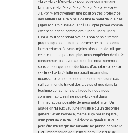
<br /> <br /> Merci<br /> pour votre commentaire
Emmanuel.<br /> <br /> <br /> <br /> <br /> <br />
J’ai<br /> effectivement une position très protectrice
des auteurs et je rejoins à ce titre le point de vue des
juges et du ministère quant à la Copie privée comme
exception et non comme droit.<br /> <br /> <br />
Il<br /> faut cependant avoir du bon sens et rester
pragmatique dans notre approche de la lutte contre
la contrefaçon. Je vous rejoins ainsi dans le fait que
celle-ci ne doit pas non plus nous empêcher de<br />
consommer les ouvres auxquelles nous sommes
sensibles et que nous décidons d’acheter.<br /> <br
/> <br /> La<br /> lutte me parait néanmoins
nécessaire. Je pense que nous ne respectons pas
suffisamment le travail des artistes et que dans la
boulimie consumériste à laquelle nous nous
sommes habitués il ne nous<br /> est dans
l’immédiat pas possible de nous autolimiter. Un
adage dit ‘Mieux vaut une injustice qu’un désordre
général’ et en l’espèce, même si ça parait injuste,
d’un point de vue de l’intérêt<br /> général, il vaut
peut être mieux qu’une minorité ne puisse pas lire le
DVD Import Italien de ‘Deux supers Flics’ que de