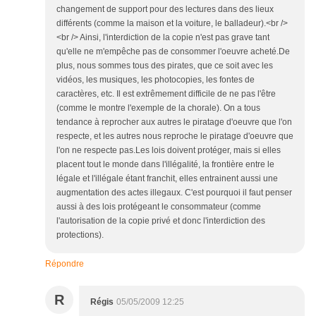
changement de support pour des lectures dans des lieux
différents (comme la maison et la voiture, le balladeur).<br />
<br /> Ainsi, l'interdiction de la copie n'est pas grave tant
qu'elle ne m'empêche pas de consommer l'oeuvre acheté.De
plus, nous sommes tous des pirates, que ce soit avec les
vidéos, les musiques, les photocopies, les fontes de
caractères, etc. Il est extrêmement difficile de ne pas l'être
(comme le montre l'exemple de la chorale). On a tous
tendance à reprocher aux autres le piratage d'oeuvre que l'on
respecte, et les autres nous reproche le piratage d'oeuvre que
l'on ne respecte pas.Les lois doivent protéger, mais si elles
placent tout le monde dans l'illégalité, la frontière entre le
légale et l'illégale étant franchit, elles entrainent aussi une
augmentation des actes illegaux. C'est pourquoi il faut penser
aussi à des lois protégeant le consommateur (comme
l'autorisation de la copie privé et donc l'interdiction des
protections).
Répondre
R
Régis
05/05/2009 12:25