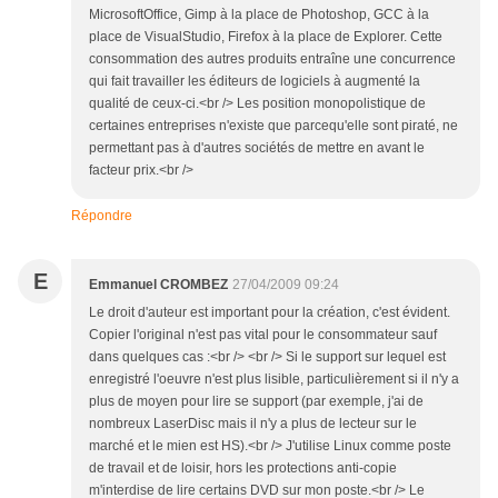
MicrosoftOffice, Gimp à la place de Photoshop, GCC à la
place de VisualStudio, Firefox à la place de Explorer. Cette
consommation des autres produits entraîne une concurrence
qui fait travailler les éditeurs de logiciels à augmenté la
qualité de ceux-ci.<br /> Les position monopolistique de
certaines entreprises n'existe que parcequ'elle sont piraté, ne
permettant pas à d'autres sociétés de mettre en avant le
facteur prix.<br />
Répondre
E
Emmanuel CROMBEZ
27/04/2009 09:24
Le droit d'auteur est important pour la création, c'est évident.
Copier l'original n'est pas vital pour le consommateur sauf
dans quelques cas :<br /> <br /> Si le support sur lequel est
enregistré l'oeuvre n'est plus lisible, particulièrement si il n'y a
plus de moyen pour lire se support (par exemple, j'ai de
nombreux LaserDisc mais il n'y a plus de lecteur sur le
marché et le mien est HS).<br /> J'utilise Linux comme poste
de travail et de loisir, hors les protections anti-copie
m'interdise de lire certains DVD sur mon poste.<br /> Le