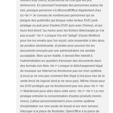
souvent trop chers), et personne ne croit que les prix
diminurons. En prennant l'exemple des personnes autour de
moi, presque personne n'a MicrosoftOffice légalement chez
lui.<br /> Je connais de nombreuses personnes qui se
pleigne des publicités qui bloque votre lecteur DVD (anti-
piratage ou pub pour d'autres DVD quoi avec Disney), et qui
leurs font dirent "au moins avec les fichiers téléchargés je n'ai
pas la pub".<br /> Lorsque l'on est "obligé" d'avoir MsWord
pour lire les emails que l'on reçoit, cela ressemble à des abus
de position domminante, et pirater pour pouvoir lire les
documents envoyés par une administration me semble
acceptable. Bien qu'en réalité, il devrait être interdit à
l'administration en question d'envoyer des documents dans
des formats non libre.<br /> Lorsque le téléchargement légal
de musique sur Internet ne fonctionne pas sur mon système
(Linux) je ne vois pas comment être légal (c'est pour moi de la
vente forcé de logiciel dont je ne veux pas). Même chose pour
les DVD protégés qui ne fonctionnent pas non plus.<br /> <br
/> Maintenant pour allez dans votre sens :<br /> <br /> Le non
piratage entraîne la consommation d'autres produits (moins
chers), j'utilise personnellement Linux comme système
d'exploitation sur mon poste de travail et sur mon serveur,
Inkscape à la place de Illustrator, OpenOffice à la place de