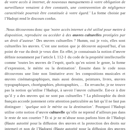
de votre accès à internet, de nouveaux manquements à votre obligation de
surveillance venaient à être constatés, une contravention de négligence
caractérisée pourrait être constituée à votre égard.’
La forme choisie par
l’Hadopi rend le discours confus.
. Nous découvrons donc que
‘notre accès internet a été utilisé pour mettre à
disposition, reproduire ou accéder à des
œuvres culturelles
protégées par
un droit d’auteur.’
Des œuvres culturelles ? Humm, oui je vois, elles sont
culturelles les œuvres. C’est une notion que je découvre aujourd’hui, d’un
point de vue du droit je veux dire. En effet, je connaissais la notion d’œuvre
définie notamment par l’article L 112-1 du code de la propriété intellectuelle
comme ‘toutes les œuvres de l’esprit, quels qu’en soient le genre, la forme
d’expression, le mérite ou la destination’. Ensuite dans le code nous
découvrons une liste non limitative avec les compositions musicales et
œuvres cinématographiques, mais aussi dessins, peintures, livres, œuvres
typographiques, chorégraphies, photographies, … En revanche, je ne trouve
pas la notion qu’utilise l’Hadopi, à savoir l’œuvre culturelle. Est-ce à dire
qu’il y a des œuvres qui ne sont pas culturelles ? La philosophie du droit
français accorde justement cette attention particulière au fait qu’il ne faut pas
distinguer :
‘quelque soit le mérite ou la destination’
. Pourquoi l’Hadopi
utilise cette notion d’œuvre
culturelle
qu’elle ne reprend d’ailleurs pas dans
le reste de son courrier ? Et si je ne m’abuse nous parlons bien de l’Hadopi
(Haute autorité pour la diffusion des œuvres et la protection des droits sur
internet) et non de l’Hado
c
pi (Haute autorité pour la diffusion des œuvres