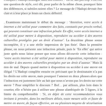
une question de style, ceci dit, pour parler de la même chose, pourquoi faire
des différences, si subtiles soient elles ? Le message de l’Hadopi devrait être
clair et à leur place je ferais un choix définitif.
. Examinons maintenant le début du message : ‘
Attention, votre accès à
internet a été utilisé pour commettre des faits, constatés par procès verbal,
qui peuvent constituer une infraction pénale. En effet, votre accès internet a
été utilisé pour mettre à disposition, reproduire ou accéder à des œuvres
culturelles protégées par un droit d’auteur’.
La deuxième phrase sonne
incomplète, il y a une réelle impression de 'pas finie'. Dans la première
phrase, on nous présente une infraction pénale, puis le ‘En effet’ qui arrive
juste après nous laisse penser que nous allons découvrir cette infraction :
‘
votre accès internet a été utilisé pour mettre à disposition, reproduire ou
accéder à des œuvres culturelles protégées par un droit d’auteur.’
Mais là
rien de mal. Depuis quand mettre à disposition ou accéder à une œuvre est
illégal ? L’Hadopi complète ensuite en précisant que le destinataire n’a pas
les droits sur cette œuvre, mais pourquoi l’amener en deux phrases alors que
l’infraction est justement liée au fait que nous n’avons pas les droits sur cette
œuvre ? Pour simplifier le discours ? Bof… par ailleurs, plus loin dans le
courrier, elle n’hésite pas à utiliser une phrase alambiquée de 5 lignes, à la
limite du compréhensible :
‘Si, en dépit de cette recommandation vous
invitant à prendre, dans les meilleurs délais, toute mesure utile et faute de
mettre en œuvre, de façon effective, un ou plusieurs moyens de sécurisation