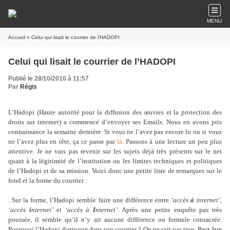
MENU
Accueil
» Celui qui lisait le courrier de l’HADOPI
Celui qui lisait le courrier de l’HADOPI
Publié le 28/10/2010 à 11:57
Par
Régis
L’Hadopi (Haute autorité pour la diffusion des œuvres et la protection des
droits sur internet) a commencé d’envoyer ses Emails. Nous en avons pris
connaissance la semaine dernière. Si vous ne l’avez pas encore lu ou si vous
ne l’avez plus en tête, ça ce passe par
là
. Passons à une lecture un peu plus
attentive. Je ne vais pas revenir sur les sujets déjà très présents sur le net
quant à la légitimité de l’institution ou les limites techniques et politiques
de l’Hadopi et de sa mission. Voici donc une petite liste de remarques sur le
fond et la forme du courrier :
. Sur la forme, l’Hadopi semble faire une différence entre
‘accès
à
internet’
,
‘accès
i
nternet’
et
‘accès à
I
nternet’
. Après une petite enquête pas très
poussée, il semble qu’il n’y ait aucune différence ou formule consacrée.
Pourquoi l’Hadopi distingue dans son courrier ? On ne sait pas trop. Peut être