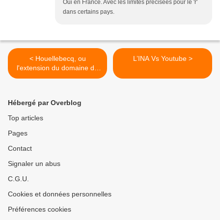
Oui en France. Avec les limites précisées pour le 'r'
dans certains pays.
< Houellebecq, ou
L’INA Vs Youtube >
l'extension du domaine de
la licence Creative
Commons
Hébergé par Overblog
Top articles
Pages
Contact
Signaler un abus
C.G.U.
Cookies et données personnelles
Préférences cookies