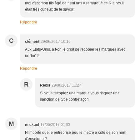
moi c'est mon fils âgé de neuf ans a remarqué ce R alors il
était très curieux de le savoir
Répondre
C
clément
29/06/2017 10:16
Aux Etats-Unis, a t-on le droit de recopier les marques avec
un 'tm' ?
Répondre
R
Regis
29/06/2017 11:27
Si vous recopiez une marque vous risquez une
sanction de type contrefaçon
M
mickael
17/06/2017 01:03
N'importe quelle entreprise peu le mettre a coté de son nom
d'enseigne ?