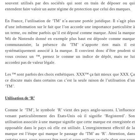
souvent utilisés par des sociétés qui sont en train de déposer ou qui
entendent faire valoir un autre régime de protection que celui des marques.
En France, l’utilisation de ‘TM’ n’a aucune portée juridique. Il s’agit plus
d’une information sur le fait que l’on accorde une importance particulière à
un terme, ou même parfois qu’il est déposé comme marque. Ainsi la marque
Wii de Nintendo donné en exemple plus haut est déposée comme marque
communautaire, la présence du ‘TM’ n’apporte rien mais il est
systématiquement associé à la marque. Il convient donc d’être prudent si
vous croisez un ™, prenez le comme un indice de dépôt, mais ne lui
accordez pas de valeur légale.
Les ™ sont parfois des choix esthétiques. XXX™ ça fait mieux que XXX. Ça
ce discute mais dans certains cas c’est la seule raison de l’utilisation d’un
‘TM’.
Utilisation de ‘R’
Comme le ‘TM’, le symbole ‘R’ vient des pays anglo-saxons. L’influence
venant particulièrement des Etats-Unis où il signifie ‘Registered’. Son
utilisation associée à une marque signifie que cette marque est enregistrée et
opposable dans le pays où elle est utilisée. L’enregistrement effectif de la
marque est l’étape qui marque le passage du ‘TM’ au ‘R’. Attention, dans
certains pays, vous pouvez être puni si vous utilisez ce sigle alors que vous