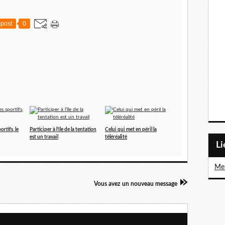
post
0
ortifs, le
Participer à l’île de la tentation
Celui qui met en péril la
est un travail
téléréalité
L
Me 
Vous avez un nouveau message