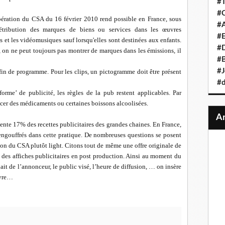
#T
#C
ibération du CSA du 16 février 2010 rend possible en France, sous
#A
rétribution des marques de biens ou services dans les œuvres
#
s et les vidéomusiques sauf lorsqu'elles sont destinées aux enfants.
#D
l, on ne peut toujours pas montrer de marques dans les émissions, il
#B
#J
fin de programme. Pour les clips, un pictogramme doit être présent
#d
orme’ de publicité, les règles de la pub restent applicables. Par
acer des médicaments ou certaines boissons alcoolisées.
sente 17% des recettes publicitaires des grandes chaines. En France,
engouffrés dans cette pratique. De nombreuses questions se posent
ation du CSA plutôt light. Citons tout de même une offre originale de
 des affiches publicitaires en post production. Ainsi au moment du
ait de l’annonceur, le public visé, l’heure de diffusion, … on insère
ivre…