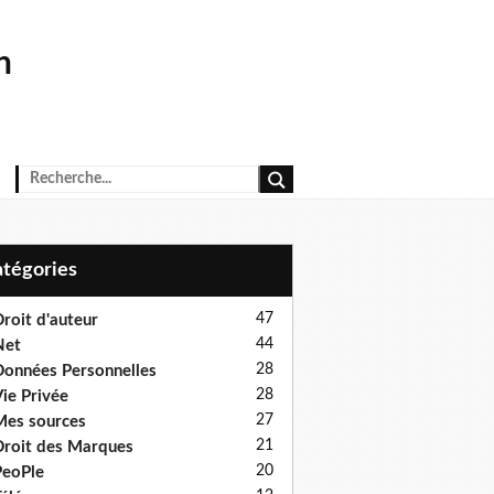
n
Catégories
47
roit d'auteur
44
Net
28
onnées Personnelles
28
ie Privée
27
es sources
21
roit des Marques
20
eoPle