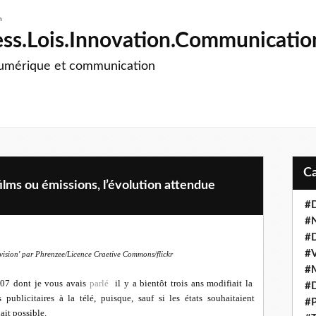
ss.Lois.Innovation.Communicatio
numérique et communication
ilms ou émissions, l’évolution attendue
#D
#
#D
#V
evision' par Phrenzee/Licence Craetive Commons/flickr
#M
07 dont je vous avais
parlé
il y a bientôt trois ans modifiait la
#D
ublicitaires à la télé, puisque, sauf si les états souhaitaient
#P
ait possible.