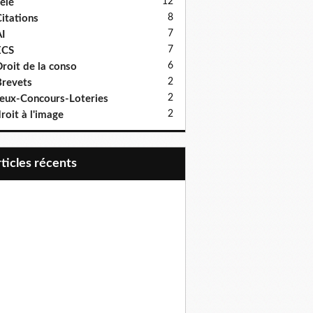
12
élé
8
itations
7
I
7
ECS
6
roit de la conso
2
revets
2
eux-Concours-Loteries
2
roit à l'image
articles récents