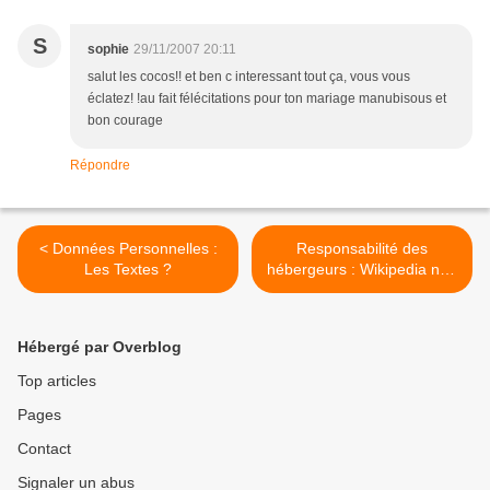
S
sophie
29/11/2007 20:11
salut les cocos!! et ben c interessant tout ça, vous vous
éclatez! !au fait félécitations pour ton mariage manubisous et
bon courage
Répondre
< Données Personnelles :
Responsabilité des
Les Textes ?
hébergeurs : Wikipedia non
responsable >
Hébergé par Overblog
Top articles
Pages
Contact
Signaler un abus