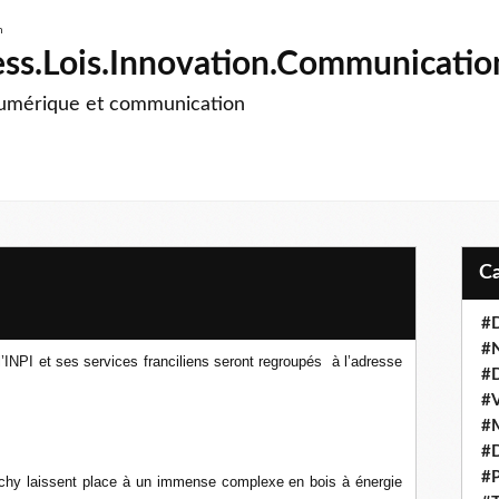
ss.Lois.Innovation.Communicatio
numérique et communication
#D
#
’INPI et ses services franciliens seront regroupés à l’adresse
#D
#V
#M
#D
#P
chy laissent place à un immense complexe en bois à énergie