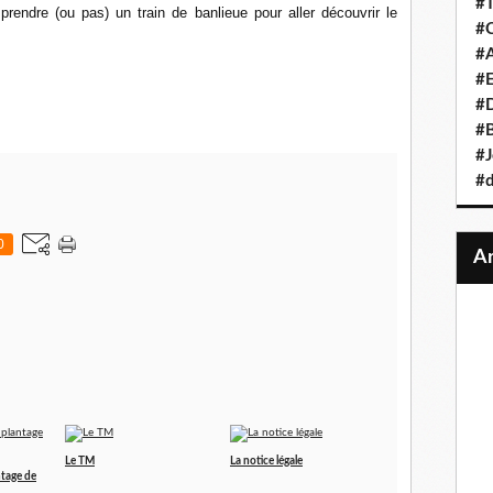
#T
 prendre (ou pas) un train de banlieue pour aller découvrir le
#C
#A
#
#D
#B
#J
#d
0
Le TM
La notice légale
ntage de