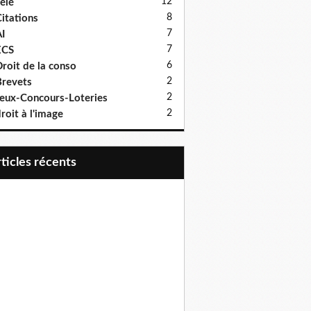
12
élé
8
itations
7
I
7
ECS
6
roit de la conso
2
revets
2
eux-Concours-Loteries
2
roit à l'image
articles récents