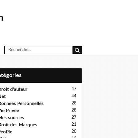
n
Catégories
47
roit d'auteur
44
Net
28
onnées Personnelles
28
ie Privée
27
es sources
21
roit des Marques
20
eoPle