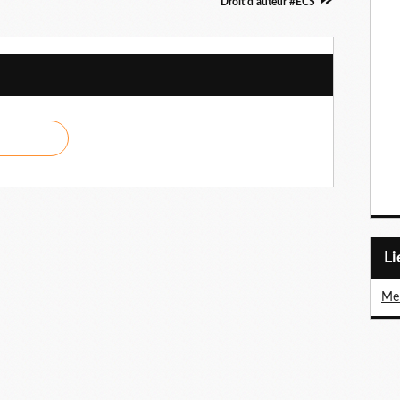
Droit d'auteur #ECS
L
Me 