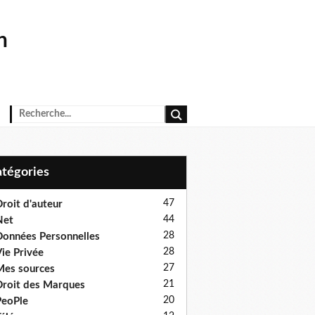
n
Catégories
47
roit d'auteur
44
Net
28
onnées Personnelles
28
ie Privée
27
es sources
21
roit des Marques
20
eoPle