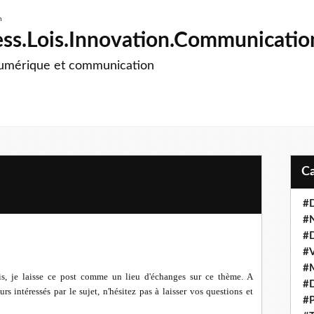
ss.Lois.Innovation.Communicatio
numérique et communication
#D
#
#D
#V
#M
is, je laisse ce post comme un lieu d'échanges sur ce thème. A
#D
urs intéressés par le sujet, n'hésitez pas à laisser vos questions et
#P