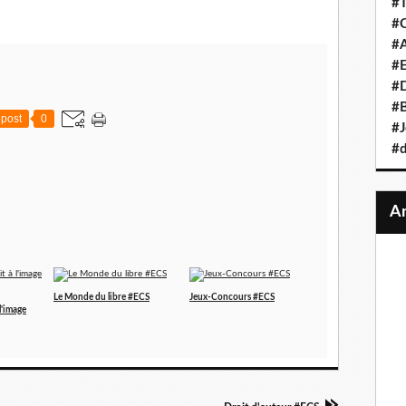
#T
#C
#A
#
#D
#B
post
0
#J
#d
Le Monde du libre #ECS
Jeux-Concours #ECS
 l'image