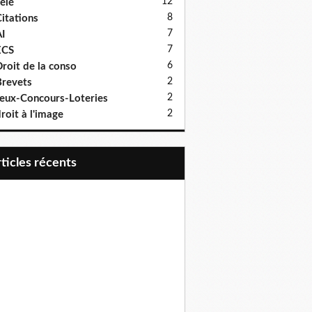
12
élé
8
itations
7
I
7
ECS
6
roit de la conso
2
revets
2
eux-Concours-Loteries
2
roit à l'image
articles récents