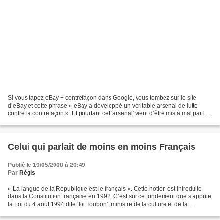
Si vous tapez eBay + contrefaçon dans Google, vous tombez sur le site
d’eBay et cette phrase « eBay a développé un véritable arsenal de lutte
contre la contrefaçon ». Et pourtant cet 'arsenal' vient d’être mis à mal par le
tribunal de grande instance...
Celui qui parlait de moins en moins Français
Publié le 19/05/2008 à 20:49
Par
Régis
« La langue de la République est le français ». Cette notion est introduite
dans la Constitution française en 1992. C’est sur ce fondement que s’appuie
la Loi du 4 aout 1994 dite ‘loi Toubon’, ministre de la culture et de la
francophonie de l’époque,...