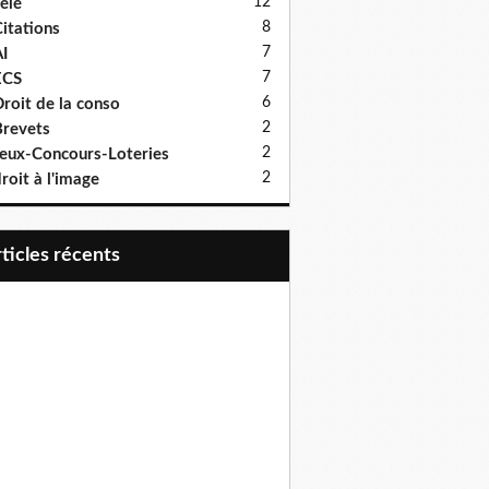
12
élé
8
itations
7
I
7
ECS
6
roit de la conso
2
revets
2
eux-Concours-Loteries
2
roit à l'image
articles récents