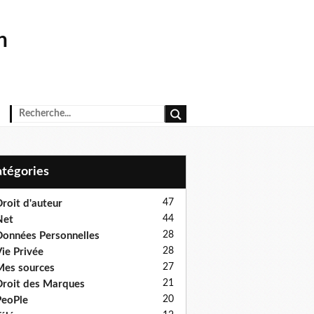
n
Catégories
47
roit d'auteur
44
Net
28
onnées Personnelles
28
ie Privée
27
es sources
21
roit des Marques
20
eoPle