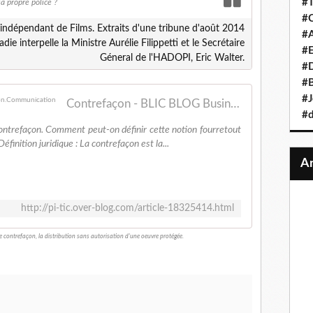
#T
sa propre police ?
#C
r indépendant de Films. Extraits d'une tribune d'août 2014
#A
die interpelle la Ministre Aurélie Filippetti et le Secrétaire
#
Géneral de l'HADOPI, Eric Walter.
#D
#B
#J
Contrefaçon - BLIC BLOG Business.Lois.Innovation.Communication
#d
a contrefaçon. Comment peut-on définir cette notion fourretout
éfinition juridique : La contrefaçon est la...
http://pi-tic.over-blog.com/article-18325414.html
de contrefaçon, la distribution sans autorisation d'une oeuvre protégée.