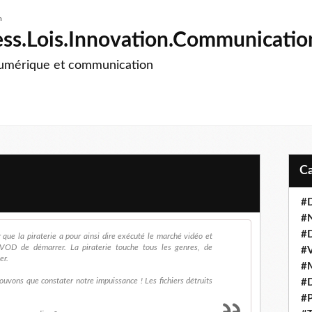
ss.Lois.Innovation.Communicatio
numérique et communication
#D
#
#D
 que la piraterie a pour ainsi dire exécuté le marché vidéo et
OD de démarrer. La piraterie touche tous les genres, de
#V
er.
#M
uvons que constater notre impuissance ! Les fichiers détruits
#D
#P