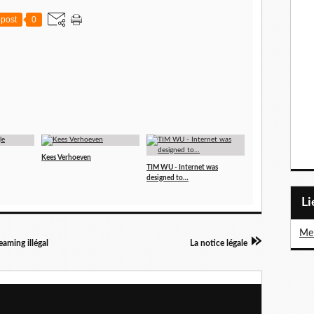
post
0
Kees Verhoeven
TIM WU - Internet was
designed to…
L
Me 
eaming illégal
La notice légale