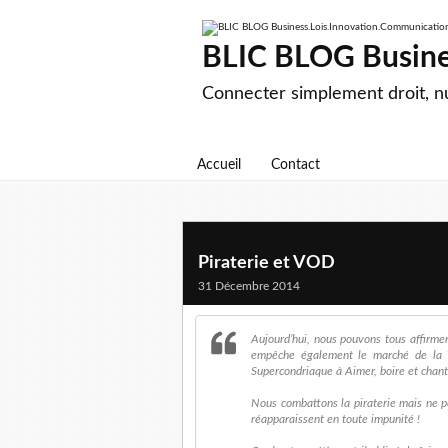
BLIC BLOG Busine
Connecter simplement droit, 
Accueil
Contact
Piraterie et VOD
31 Décembre 2014
Aujourd’hui, nous pouvons tous affirmer
empêche également le marché de la V
Supercondriaque à Aimer, boire et chant
Nous combattons la piraterie mais ne po
réapparaissent en toute impunité !