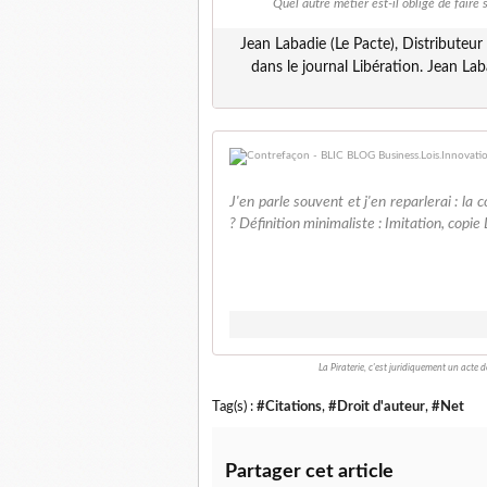
Quel autre métier est-il obligé de faire 
Jean Labadie (Le Pacte), Distributeu
dans le journal Libération. Jean Laba
J'en parle souvent et j'en reparlerai : l
? Définition minimaliste : Imitation, copie D
La Piraterie, c'est juridiquement un acte 
Tag(s) :
#Citations
,
#Droit d'auteur
,
#Net
Partager cet article