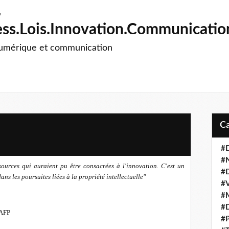
ss.Lois.Innovation.Communicatio
numérique et communication
#D
#
sources qui auraient pu être consacrées à l'innovation. C'est un
#D
dans les poursuites liées à la propriété intellectuelle"
#V
#M
#D
 AFP
#P