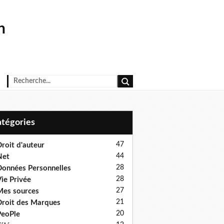
n
Catégories
47
roit d'auteur
44
Net
28
onnées Personnelles
28
ie Privée
27
es sources
21
roit des Marques
20
eoPle