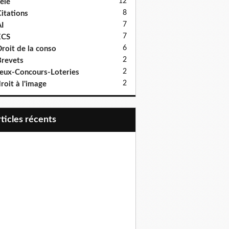
12
élé
8
itations
7
I
7
ECS
6
roit de la conso
2
revets
2
eux-Concours-Loteries
2
roit à l'image
articles récents