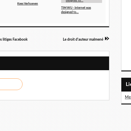
Kees Verhoeven
TIM WU - Internet was
designed to…
s litiges Facebook
Le droit d'auteur malmené
L
Me 