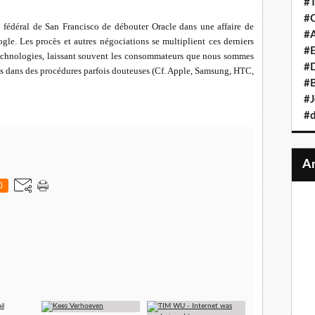
#T
#C
l fédéral de San Francisco de débouter Oracle dans une affaire de
#A
gle. Les procès et autres négociations se multiplient ces derniers
#
technologies, laissant souvent les consommateurs que nous sommes
#D
tis dans des procédures parfois douteuses (Cf. Apple, Samsung, HTC,
#B
#J
#d
0