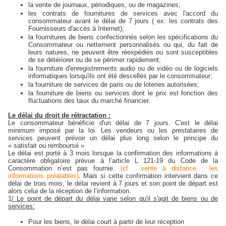
la vente de journaux, périodiques, ou de magazines;
les contrats de fournitures de services avec l'accord du
consommateur avant le délai de 7 jours ( ex: les contrats des
Fournisseurs d'accès à Internet);
la fournitures de biens confectionnés selon les spécifications du
Consommateur ou nettement personnalisés ou qui, du fait de
leurs natures, ne peuvent être réexpédiés ou sont susceptibles
de se détériorer ou de se périmer rapidement;
la fourniture d'enregistrements audio ou de vidéo ou de logiciels
informatiques lorsqu'ils ont été descellés par le consommateur;
la fourniture de services de paris ou de loteries autorisées;
la fourniture de biens ou services dont le prix est fonction des
fluctuations des taux du marché financier.
Le délai du droit de rétractation :
Le consommateur bénéficie d'un délai de 7 jours. C'est le délai
minimum imposé par la loi. Les vendeurs ou les prestataires de
services peuvent prévoir un délai plus long selon le principe du
« satisfait ou remboursé »
Le délai est porté à 3 mois lorsque la confirmation des informations à
caractère obligatoire prévue à l’article L 121-19 du Code de la
Consommation n’est pas fournie.
(cf . vente à distance : les
informations préalables)
. Mais si cette confirmation intervient dans ce
délai de trois mois, le délai revient à 7 jours et son point de départ est
alors celui de la réception de l’information.
1
/ Le point de départ du délai varie selon qu'il s'agit de biens ou de
services:
Pour les biens, le délai court à partir de leur réception