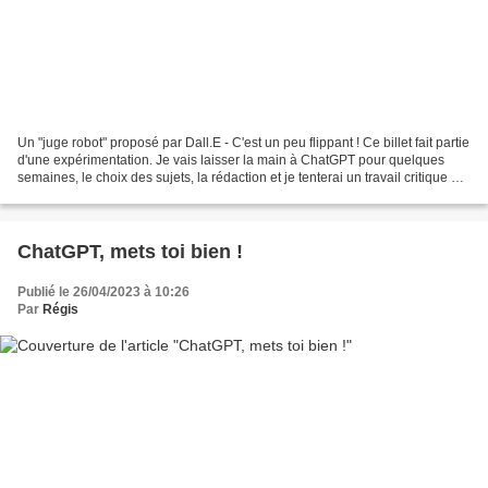
Un "juge robot" proposé par Dall.E - C'est un peu flippant ! Ce billet fait partie
d'une expérimentation. Je vais laisser la main à ChatGPT pour quelques
semaines, le choix des sujets, la rédaction et je tenterai un travail critique de
ce qu'elle a produit....
ChatGPT, mets toi bien !
Publié le 26/04/2023 à 10:26
Par
Régis