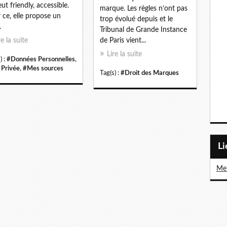
eut friendly, accessible.
marque. Les règles n’ont pas
 ce, elle propose un
trop évolué depuis et le
.
Tribunal de Grande Instance
re la suite
de Paris vient...
Lire la suite
) :
#Données Personnelles
,
 Privée
,
#Mes sources
Tag(s) :
#Droit des Marques
L
Me 