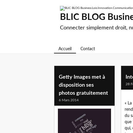
BLIC BLOG Busine
Connecter simplement droit, 
Accueil
Contact
Getty Images met à
Int
28 F
disposition ses
photos gratuitement
6 Mars 2014
« La
rend
du s
que 
qui,