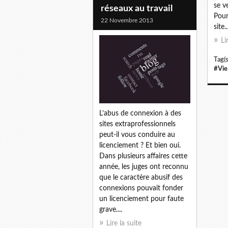
se v
réseaux au travail
Pour
22 Novembre 2013
site..
Li
Tag(s
#Vie
L’abus de connexion à des
sites extraprofessionnels
peut-il vous conduire au
licenciement ? Et bien oui.
Dans plusieurs affaires cette
année, les juges ont reconnu
que le caractère abusif des
connexions pouvait fonder
un licenciement pour faute
grave....
Lire la suite