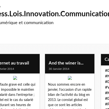
ss.Lois.Innovation.Communicatio
numérique et communication
ernet au travail
And the winer is...
évrier 2014
30 Janvier 2014
#D
#
#D
 faute grave est celle qui
Nous sommes encore en
#V
 impossible le maintien
janvier, l'occasion d'un rapide
#M
alarié dans l'entreprise ;
bilan de l'activité du blog en
#D
tel est le cas du salarié
2013. Le constat global est
#P
 durant ses heures de
que ce sont les articles