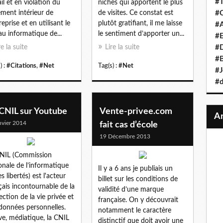
#T
ail et en violation du
niches qui apportent le plus
ement intérieur de
de visites. Ce constat est
#C
reprise et en utilisant le
plutôt gratifiant, il me laisse
#A
au informatique de...
le sentiment d’apporter un...
#
re la suite
Lire la suite
#D
#B
) :
#Citations
,
#Net
Tag(s) :
#Net
#J
#d
 CNIL sur Youtube
Vente-privee.com
nvier 2014
fait cas d’école
19 Décembre 2013
NIL (Commission
onale de l’informatique
Il y a 6 ans je publiais un
s libertés) est l'acteur
billet sur les conditions de
çais incontournable de la
validité d’une marque
ection de la vie privée et
française. On y découvrait
données personnelles.
notamment le caractère
ve, médiatique, la CNIL
distinctif que doit avoir une