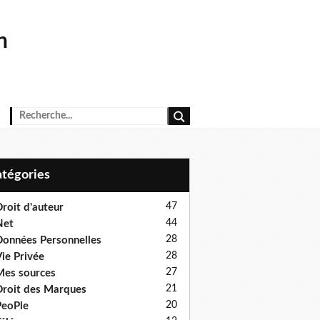
n
Catégories
47
roit d'auteur
44
Net
28
onnées Personnelles
28
ie Privée
27
es sources
21
roit des Marques
20
eoPle