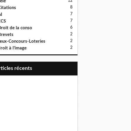
12
élé
8
itations
7
I
7
ECS
6
roit de la conso
2
revets
2
eux-Concours-Loteries
2
roit à l'image
articles récents