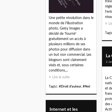
trav
règl
l'ent
rése
Une petite révolution dans le
monde de l'illustration
Li
photo, Getty Images a
Tag(s
décidé de 'fournir'
gratuitement un accès à
plusieurs millions de ses
photos pour diffusion dans
un but non commercial. Les
La
blogeurs sont clairement
2 Ja
visés et, sous certaines
conditions,...
Lire la suite
La C
nati
Tag(s) :
#Droit d'auteur
,
#Net
et de
fran
prot
des 
Internet et les
Acti