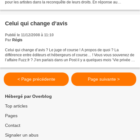
pour les artistes dans la reconquête de leurs droits. En réponse au
développement du Peer to Peer, l’industrie...
Celui qui change d’avis
Publié le 11/12/2008 à 11:10
Par
Régis
Celui qui change d’avis ? Le juge of course ! A propos de quoi ? La
différence entre éditeurs et hébergeurs of course… ! Vous vous souvenez de
l’affaire Fuzz.fr ? J’en parlais dans un Post il y a quelques mois ‘Vie privée et
Internet’ et il y a quelques...
< Page précédente
Page suivante >
Hébergé par Overblog
Top articles
Pages
Contact
Signaler un abus